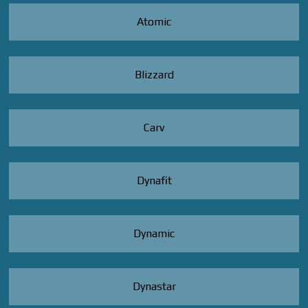
Atomic
Blizzard
Carv
Dynafit
Dynamic
Dynastar