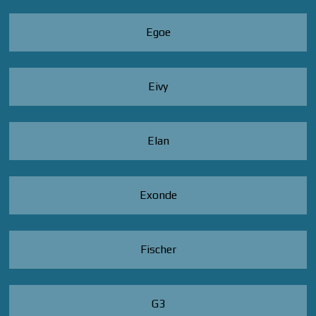
Egoe
Eivy
Elan
Exonde
Fischer
G3