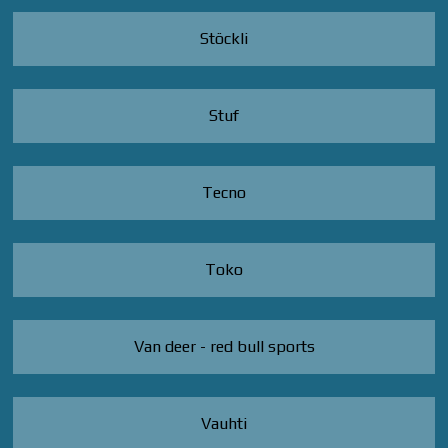
Stöckli
Stuf
Tecno
Toko
Van deer - red bull sports
Vauhti