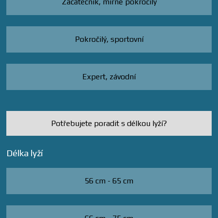
Začátečník, mírně pokročilý
Pokročilý, sportovní
Expert, závodní
Potřebujete poradit s délkou lyží?
Délka lyží
56 cm - 65 cm