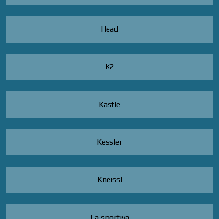
Head
K2
Kästle
Kessler
Kneissl
La sportiva