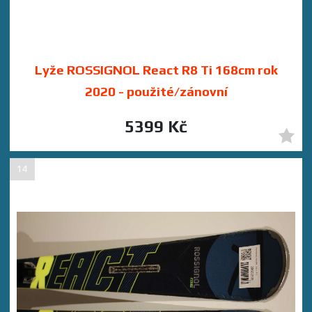
Lyže ROSSIGNOL React R8 Ti 168cm rok
2020 - použité/zánovní
5399 Kč
14