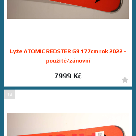
Lyže ATOMIC REDSTER G9 177cm rok 2022 -
použité/zánovní
7999 Kč
18