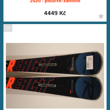
2020 - použité/zánovní
4449 Kč
13