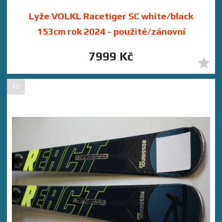
Lyže VOLKL Racetiger SC white/black
153cm rok 2024 - použité/zánovní
7999 Kč
10