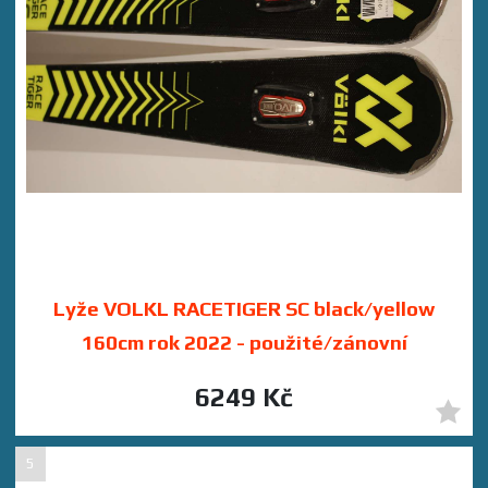
Lyže VOLKL RACETIGER SC black/yellow
160cm rok 2022 - použité/zánovní
6249 Kč
5