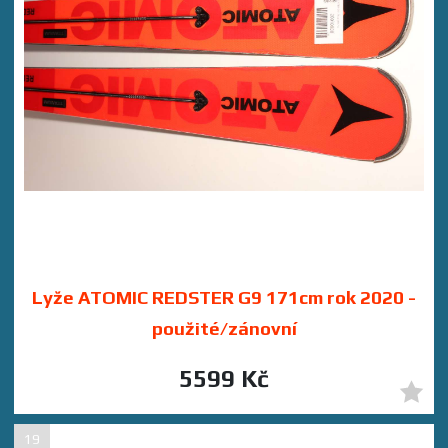
Lyže ATOMIC REDSTER G9 171cm rok 2020 -
použité/zánovní
5599 Kč
19