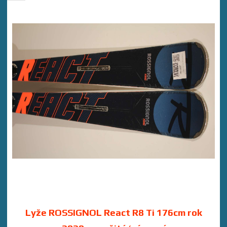
Lyže ROSSIGNOL React R8 Ti 176cm rok