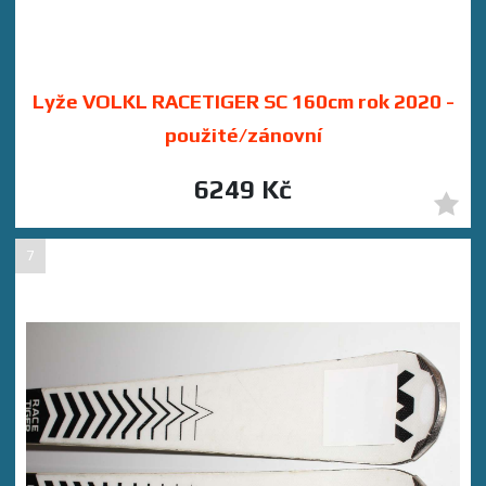
Lyže VOLKL RACETIGER SC 160cm rok 2020 -
použité/zánovní
6249 Kč
7