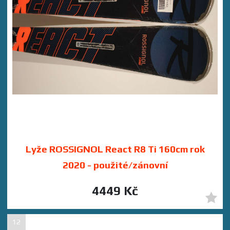
Lyže ROSSIGNOL React R8 Ti 160cm rok
2020 - použité/zánovní
4449 Kč
12