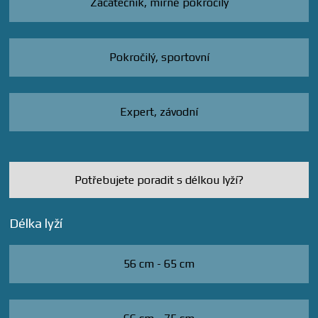
Začátečník, mírně pokročilý
Pokročilý, sportovní
Expert, závodní
Potřebujete poradit s délkou lyží?
Délka lyží
56 cm - 65 cm