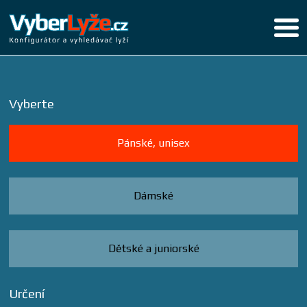
Vyberte
Pánské, unisex
Dámské
Dětské a juniorské
Určení