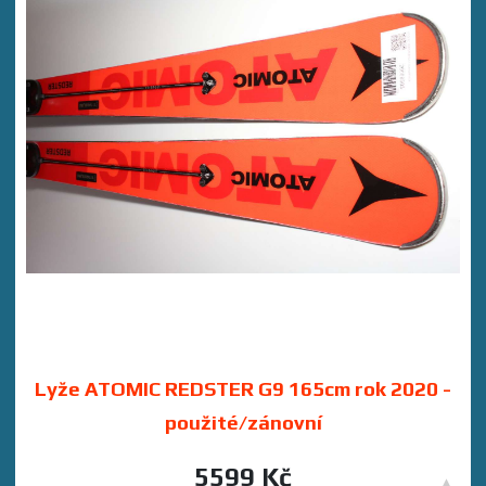
Lyže ATOMIC REDSTER G9 165cm rok 2020 -
použité/zánovní
5599 Kč