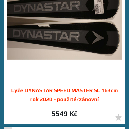
Lyže DYNASTAR SPEED MASTER SL 163cm
rok 2020 - použité/zánovní
5549 Kč