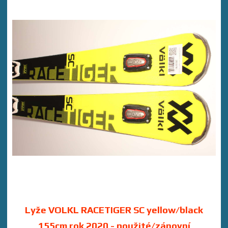
Lyže VOLKL RACETIGER SC yellow/black
155cm rok 2020 - použité/zánovní