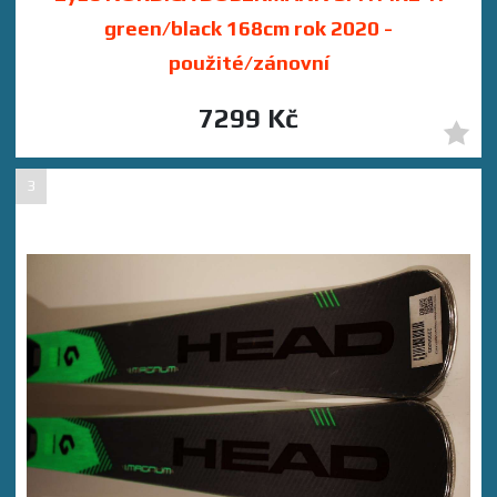
green/black 168cm rok 2020 -
použité/zánovní
7299 Kč
3