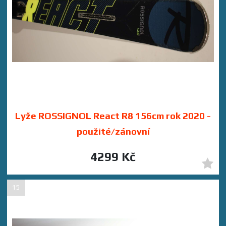
Lyže ROSSIGNOL React R8 156cm rok 2020 -
použité/zánovní
4299 Kč
15