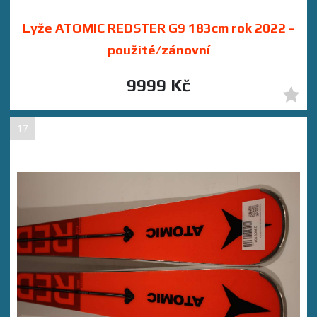
Lyže ATOMIC REDSTER G9 183cm rok 2022 -
použité/zánovní
9999 Kč
17