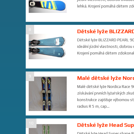
lehká. Krojení pomáhá dětem zdok
8
Dětské lyže BLIZZARD
Dětské lyže BLIZZARD PEARL 90cm
ideální jízdní vlastnosti, dobrou
Krojení pomáhá dětem zdokonalova
9
Malé dětské lyže Nor
Malé dětské lyže Nordica Race 9
získávání prvních lyžařských zk
konstrukce zajišťuje výbornou st
radius R 5 m, cap...
10
Dětské lyže Head Sup
Dětské lyže Head Super shape 8