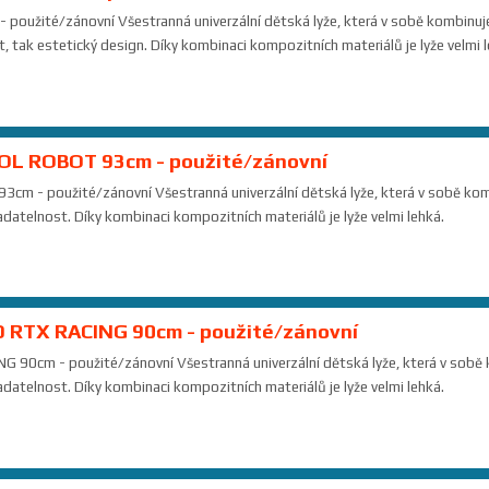
oužité/zánovní Všestranná univerzální dětská lyže, která v sobě kombinuje j
, tak estetický design. Díky kombinaci kompozitních materiálů je lyže velmi l
OL ROBOT 93cm - použité/zánovní
m - použité/zánovní Všestranná univerzální dětská lyže, která v sobě komb
ladatelnost. Díky kombinaci kompozitních materiálů je lyže velmi lehká.
D RTX RACING 90cm - použité/zánovní
 90cm - použité/zánovní Všestranná univerzální dětská lyže, která v sobě k
ladatelnost. Díky kombinaci kompozitních materiálů je lyže velmi lehká.