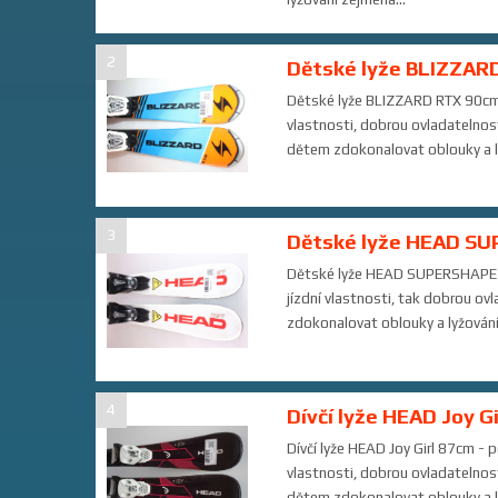
2
Dětské lyže BLIZZARD
Dětské lyže BLIZZARD RTX 90cm - 
vlastnosti, dobrou ovladatelnost
dětem zdokonalovat oblouky a lyžo
3
Dětské lyže HEAD SU
Dětské lyže HEAD SUPERSHAPE 87c
jízdní vlastnosti, tak dobrou ov
zdokonalovat oblouky a lyžování s
4
Dívčí lyže HEAD Joy G
Dívčí lyže HEAD Joy Girl 87cm - p
vlastnosti, dobrou ovladatelnost
dětem zdokonalovat oblouky a lyžo