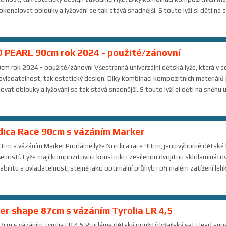
onalovat oblouky a lyžování se tak stává snadnější. S touto lyží si děti na sn
 PEARL 90cm rok 2024 - použité/zánovní
 rok 2024 - použité/zánovní Všestranná univerzální dětská lyže, která v s
 ovladatelnost, tak estetický design. Díky kombinaci kompozitních materiálů je
t oblouky a lyžování se tak stává snadnější. S touto lyží si děti na sněhu už
dica Race 90cm s vázáním Marker
0cm s vázáním Marker Prodáme lyže Nordica race 90cm, jsou výborné dětské 
ušeností. Lyže mají kompozitovou konstrukci zesílenou dvojitou sklolamináto
abilitu a ovladatelnost, stejně jako optimální průhyb i při malém zatížení leh
er shape 87cm s vázáním Tyrolia LR 4,5
7cm s vázáním Tyrolia LR 4,5 Prodáme dětský použitý lyžařský set Head sup