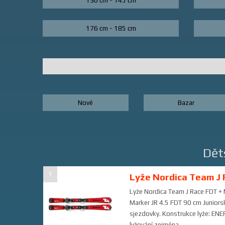
136 cm - 145 cm
176 cm - 185 cm
Nové
Bazar
Dět
1
Lyže Nordica Team J 
Lyže Nordica Team J Race FDT + 
Marker JR 4.5 FDT 90 cm Juniorsk
sjezdovky. Konstrukce lyže: ENER
lyžování zejména...