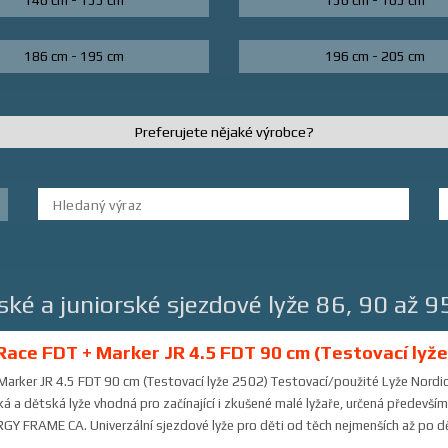
146 cm - 155 cm
156 cm - 165 cm
186 cm - 195 cm
196 cm - 205 cm
Preferujete nějaké výrobce?
ské a juniorské sjezdové lyže 86, 90 až 9
Race FDT + Marker JR 4.5 FDT 90 cm (Testovací lyže
Marker JR 4.5 FDT 90 cm (Testovací lyže 2502) Testovací/použité Lyže Nordi
á a dětská lyže vhodná pro začínající i zkušené malé lyžaře, určená předevší
GY FRAME CA. Univerzální sjezdové lyže pro děti od těch nejmenších až po děti