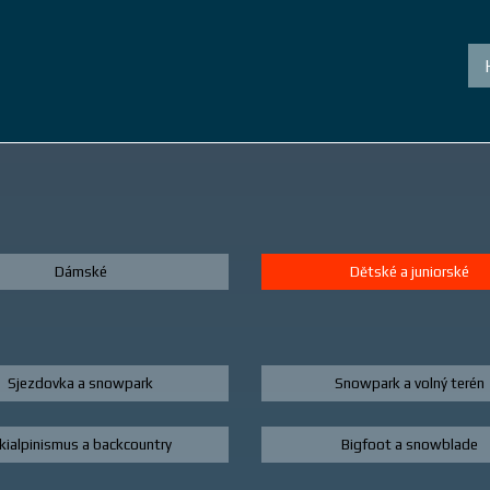
Dámské
Dětské a juniorské
Sjezdovka a snowpark
Snowpark a volný terén
kialpinismus a backcountry
Bigfoot a snowblade