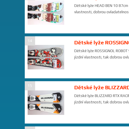
Dětské lyže HEAD BEN 10 87cm - p
vlastnosti, dobrou ovladatelnost
14
Dětské lyže ROSSIGN
Dětské lyže ROSSIGNOL ROBOT 93c
jízdní vlastnosti, tak dobrou ov
15
Dětské lyže BLIZZAR
Dětské lyže BLIZZARD RTX RACING
jízdní vlastnosti, tak dobrou ov