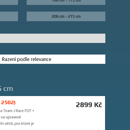
166 cm - 175 cm
206 cm - 215 cm
5 cm
 2502)
2899 Kč
ca Team J Race FDT +
m na upravené
 větší, pro které je