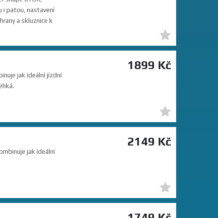
u i patou, nastavení
hrany a skluznice k
1899 Kč
uje jak ideální jízdní
ehká.
2149 Kč
mbinuje jak ideální
1749 Kč