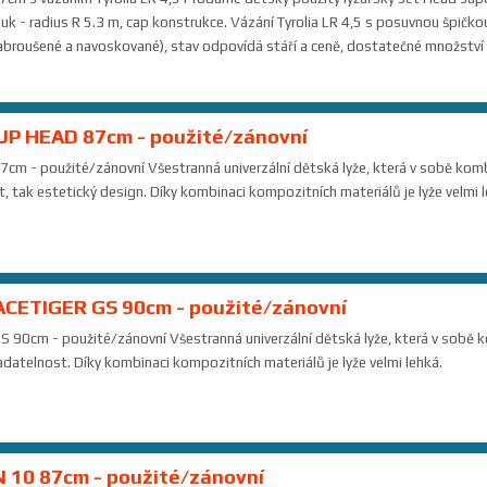
ouk - radius R 5.3 m, cap konstrukce. Vázání Tyrolia LR 4,5 s posuvnou špičko
nabroušené a navoskované), stav odpovídá stáří a ceně, dostatečné množství 
UP HEAD 87cm - použité/zánovní
 - použité/zánovní Všestranná univerzální dětská lyže, která v sobě kombin
, tak estetický design. Díky kombinaci kompozitních materiálů je lyže velmi l
ACETIGER GS 90cm - použité/zánovní
90cm - použité/zánovní Všestranná univerzální dětská lyže, která v sobě ko
ladatelnost. Díky kombinaci kompozitních materiálů je lyže velmi lehká.
 10 87cm - použité/zánovní