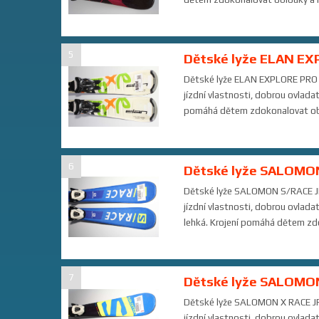
5
Dětské lyže ELAN EX
Dětské lyže ELAN EXPLORE PRO 90
jízdní vlastnosti, dobrou ovladat
pomáhá dětem zdokonalovat oblouk
6
Dětské lyže SALOMON
Dětské lyže SALOMON S/RACE JR 9
jízdní vlastnosti, dobrou ovlada
lehká. Krojení pomáhá dětem zdok
7
Dětské lyže SALOMON
Dětské lyže SALOMON X RACE JR 9
jízdní vlastnosti, dobrou ovlada