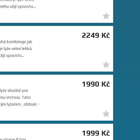
ěhu užijí spoustu...
2249 Kč
obě kombinuje jak
 lyže velmi lehká.
ijí spoustu...
1990 Kč
lyže vhodné pro
vou vrstvou. Tato
kým lyžařem , oblouk -
1999 Kč
er shape 87cm,