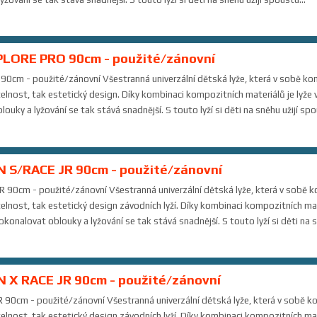
PLORE PRO 90cm - použité/zánovní
cm - použité/zánovní Všestranná univerzální dětská lyže, která v sobě komb
elnost, tak estetický design. Díky kombinaci kompozitních materiálů je lyže v
y a lyžování se tak stává snadnější. S touto lyží si děti na sněhu užijí spou
 S/RACE JR 90cm - použité/zánovní
0cm - použité/zánovní Všestranná univerzální dětská lyže, která v sobě ko
telnost, tak estetický design závodních lyží. Díky kombinaci kompozitních mate
onalovat oblouky a lyžování se tak stává snadnější. S touto lyží si děti na sn
 X RACE JR 90cm - použité/zánovní
0cm - použité/zánovní Všestranná univerzální dětská lyže, která v sobě kom
telnost, tak estetický design závodních lyží. Díky kombinaci kompozitních mate