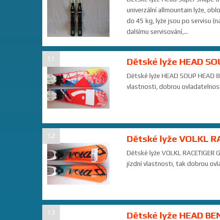
univerzální allmountain lyže, obl
do 45 kg, lyže jsou po servisu (
dalšímu servisování,...
11
Dětské lyže HEAD SO
Dětské lyže HEAD SOUP HEAD 87cm
vlastnosti, dobrou ovladatelnost
12
Dětské lyže VOLKL R
Dětské lyže VOLKL RACETIGER GS 
jízdní vlastnosti, tak dobrou ov
13
Dětské lyže HEAD BEN