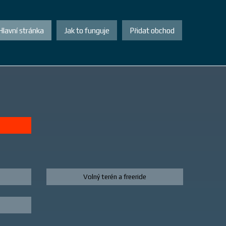
Hlavní stránka
Jak to funguje
Přidat obchod
Volný terén a freeride