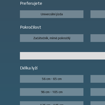
Preferujete
Univerzální jízda
Pokročilost
Začátečník, mírně pokročilý
Délka lyží
56 cm - 65 cm
96 cm - 105 cm