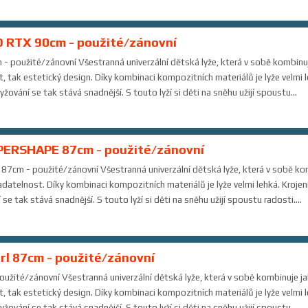
 RTX 90cm - použité/zánovní
použité/zánovní Všestranná univerzální dětská lyže, která v sobě kombinuje 
, tak estetický design. Díky kombinaci kompozitních materiálů je lyže velmi 
vání se tak stává snadnější. S touto lyží si děti na sněhu užijí spoustu...
PERSHAPE 87cm - použité/zánovní
m - použité/zánovní Všestranná univerzální dětská lyže, která v sobě komb
ladatelnost. Díky kombinaci kompozitních materiálů je lyže velmi lehká. Kroj
e tak stává snadnější. S touto lyží si děti na sněhu užijí spoustu radosti....
irl 87cm - použité/zánovní
oužité/zánovní Všestranná univerzální dětská lyže, která v sobě kombinuje jak 
, tak estetický design. Díky kombinaci kompozitních materiálů je lyže velmi 
vání se tak stává snadnější. S touto lyží si děti na sněhu užijí spoustu...