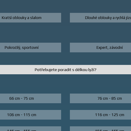
Kratší oblouky a slalom
Dlouhé oblouky a rychlá jíz
Pokročilý, sportovní
Expert, závodní
Potřebujete poradit s délkou lyží?
66 cm - 75 cm
76 cm - 85 cm
106 cm - 115 cm
116 cm - 125 cm