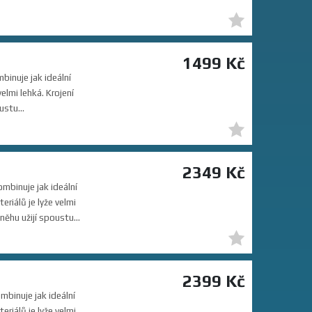
1499 Kč
inuje jak ideální
elmi lehká. Krojení
stu...
2349 Kč
mbinuje jak ideální
riálů je lyže velmi
ěhu užijí spoustu...
2399 Kč
binuje jak ideální
riálů je lyže velmi