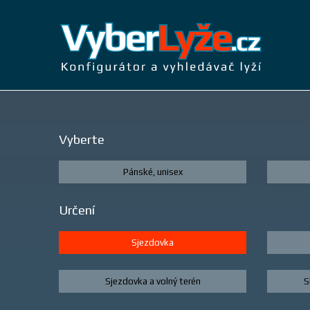
Vyberte
Pánské, unisex
Určení
Sjezdovka
Sjezdovka a volný terén
S