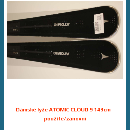
Dámské lyže ATOMIC CLOUD 9 143cm -
použité/zánovní