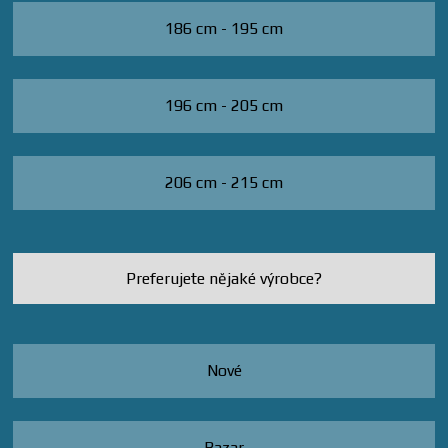
186 cm - 195 cm
196 cm - 205 cm
206 cm - 215 cm
Preferujete nějaké výrobce?
Nové
Bazar