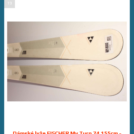
19
Dámské lyže FISCHER My Turn 74 155cm -