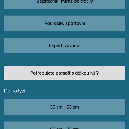
Začátečník, mírně pokročilý
Pokročilý, sportovní
Expert, závodní
Potřebujete poradit s délkou lyží?
Délka lyží
56 cm - 65 cm