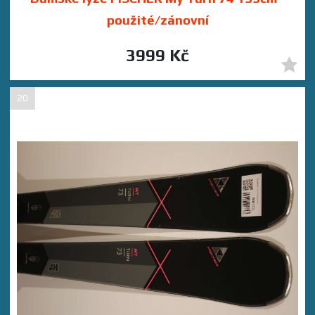
použité/zánovní
3999 Kč
20