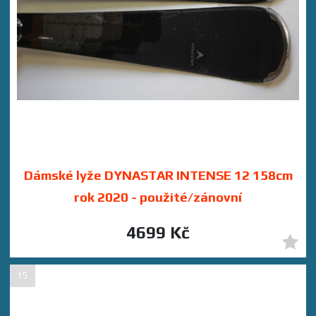
Dámské lyže DYNASTAR INTENSE 12 158cm
rok 2020 - použité/zánovní
4699 Kč
15