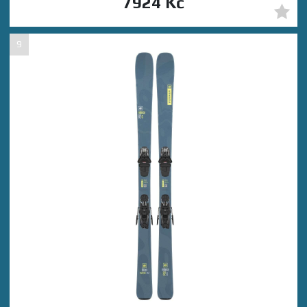
7924 Kč
9