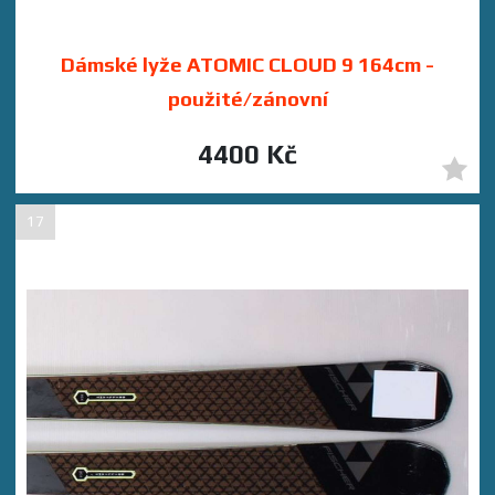
Dámské lyže ATOMIC CLOUD 9 164cm -
použité/zánovní
4400 Kč
17