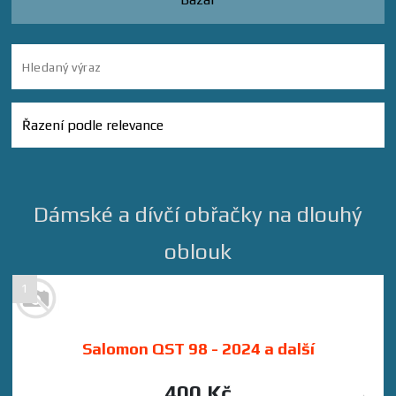
Dámské a dívčí obřačky na dlouhý
oblouk
1
Salomon QST 98 - 2024 a další
400 Kč