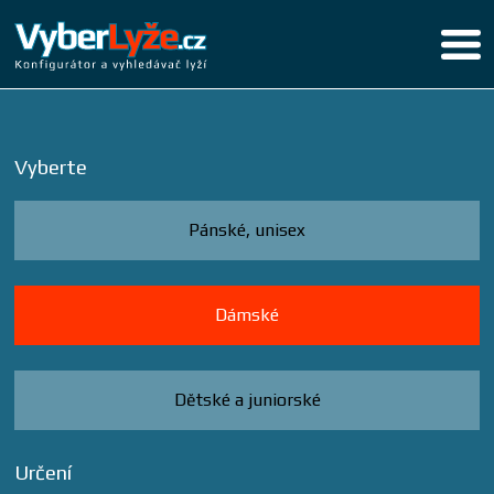
Vyberte
Pánské, unisex
Dámské
Dětské a juniorské
Určení