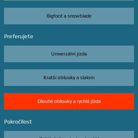
Bigfoot a snowblade
Preferujete
Univerzální jízda
Kratší oblouky a slalom
Dlouhé oblouky a rychlá jízda
Pokročilost