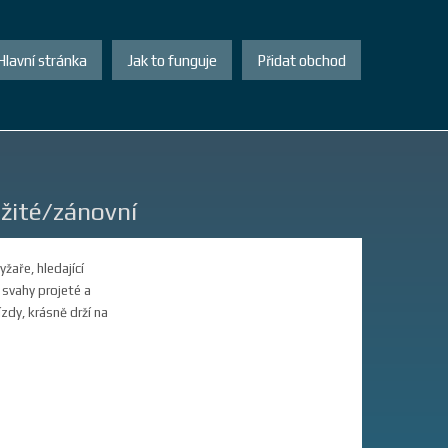
Hlavní stránka
Jak to funguje
Přidat obchod
žité/zánovní
yžaře, hledající
 svahy projeté a
ízdy, krásně drží na