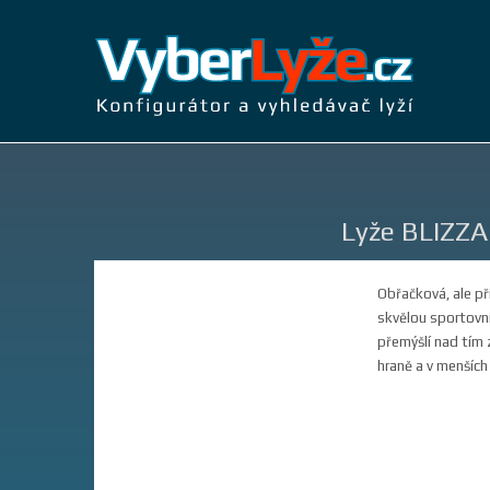
Lyže BLIZZA
Obřačková, ale při
skvělou sportovní
přemýšlí nad tím z
hraně a v menších