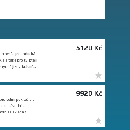
5120 Kč
ortovní a jednoduchá
 ale také pro ty, kteří
rychlé jízdy, krásně...
9920 Kč
ro velmi pokročilé a
ysoce závodní a
ádro se skládá z