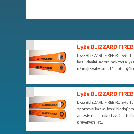
1
Lyže BLIZZARD FIREBI
Lyže BLIZZARD FIREBIRD SRC 155
lyže. Ideální jak pro pokročilé ly
už mají svahy projeté a přemýšlí n
2
Lyže BLIZZARD FIREBI
Lyže BLIZZARD FIREBIRD SRC 155c
sportovní lyžaře, kteří hledají 
agresivní, ale pokud zvažujete ča
dřevěných lišt...