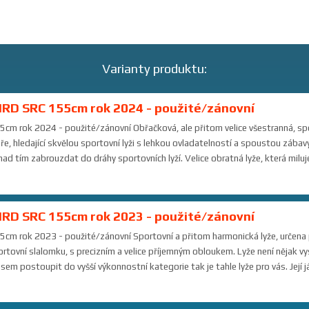
Varianty produktu:
RD SRC 155cm rok 2024 - použité/zánovní
cm rok 2024 - použité/zánovní Obřačková, ale přitom velice všestranná, sp
žaře, hledající skvělou sportovní lyži s lehkou ovladatelností a spoustou zábavy,
ad tím zabrouzdat do dráhy sportovních lyží. Velice obratná lyže, která miluje 
RD SRC 155cm rok 2023 - použité/zánovní
m rok 2023 - použité/zánovní Sportovní a přitom harmonická lyže, určena p
sportovní slalomku, s precizním a velice příjemným obloukem. Lyže není nějak v
sem postoupit do vyšší výkonnostní kategorie tak je tahle lyže pro vás. Její j