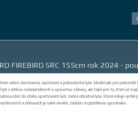
RD FIREBIRD SRC 155cm rok 2024 - pou
tom velice všestranná, sportovní a jednoduchá lyže. Ideální jak pro pokročilé l
 lyži s lehkou ovladatelností a spoustou zábavy, ale také pro ty, kteří už mají
abrouzdat do dráhy sportovních lyží. Velice obratná lyže, která miluje rychlé j
 rychlostech a obloucích je také skvělá, zvládá i rozježděnou sjezdovku.