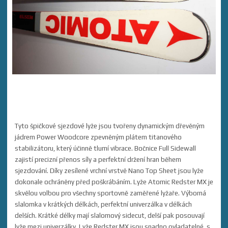
Tyto špičkové sjezdové lyže jsou tvořeny dynamickým dřevěným
jádrem Power Woodcore zpevněným plátem titanového
stabilizátoru, který účinně tlumí vibrace. Bočnice Full Sidewall
zajistí precizní přenos síly a perfektní držení hran během
sjezdování. Díky zesílené vrchní vrstvě Nano Top Sheet jsou lyže
dokonale ochráněny před poškrábáním. Lyže Atomic Redster MX je
skvělou volbou pro všechny sportovně zaměřené lyžaře. Výborná
slalomka v krátkých délkách, perfektní univerzálka v délkách
delších. Krátké délky mají slalomový sidecut, delší pak posouvají
lyže mezi univerzálky. Lyže Redster MX jsou snadno ovladatelné, s