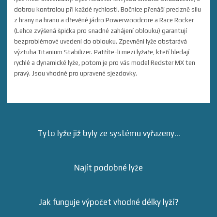
dobrou kontrolou při každé rychlosti. Bočnice přenáší precizně sílu
z hrany na hranu a dřevěné jádro Powerwoodcore a Race Rocker
(Lehce zvýšená špička pro snadné zahájení oblouku) garantují
bezproblémové uvedení do oblouku. Zpevnění lyže obstarává
výztuha Titanium Stabilizer. Patříte-li mezi lyžaře, kteří hledají
rychlé a dynamické lyže, potom je pro vás model Redster MX ten
pravý. Jsou vhodné pro upravené sjezdovky.
Tyto lyže již byly ze systému vyřazeny...
Najít podobné lyže
Jak funguje výpočet vhodné délky lyží?