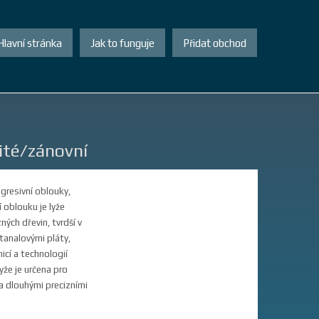
Hlavní stránka
Jak to funguje
Přidat obchod
té/zánovní
agresivní oblouky,
 oblouku je lyže
ných dřevin, tvrdší v
itanalovými pláty,
cí a technologií
yže je určena pro
u a dlouhými precizními