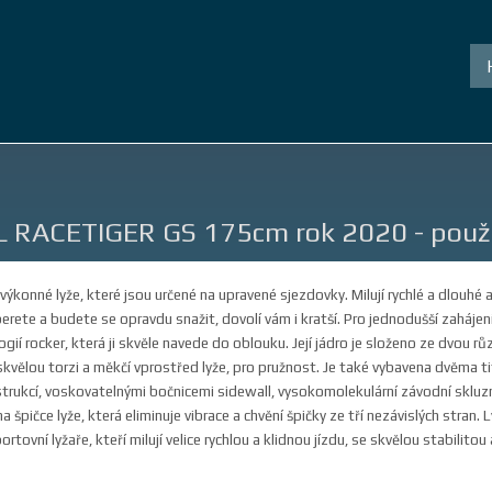
L RACETIGER GS 175cm rok 2020 - použi
výkonné lyže, které jsou určené na upravené sjezdovky. Milují rychlé a dlouhé 
rete a budete se opravdu snažit, dovolí vám i kratší. Pro jednodušší zahájení
ií rocker, která ji skvěle navede do oblouku. Její jádro je složeno ze dvou růz
 skvělou torzi a měkčí vprostřed lyže, pro pružnost. Je také vybavena dvěma t
rukcí, voskovatelnými bočnicemi sidewall, vysokomolekulární závodní skluzni
špičce lyže, která eliminuje vibrace a chvění špičky ze tří nezávislých stran. L
ortovní lyžaře, kteří milují velice rychlou a klidnou jízdu, se skvělou stabilito