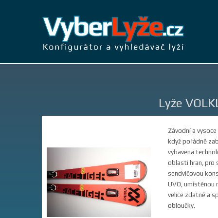
Lyže VOLK
Závodní a vysoce 
když pořádně zabe
vybavena technolog
oblasti hran, pro
sendvičovou konst
UVO, umístěnou na 
velice zdatné a sp
obloučky.