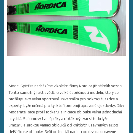
Model Spitfire nacházíme v kolekci firmy Nordica již několik sezon.
Tento samotný fakt svědčí o velké úspěšnosti modelu, který se
profiluje jako velmi sportovní univerzálka pro pokročilé jezdce a
experty. Lyže určená pro ty, kteří preferují upravené sjezdovky. Díky
Moderate Race profil rockeru je iniciace oblouku velmi jednoduchá
a rychlá. Slalomový tvar špičky a obřákový tvar středu lyže
umožňuje širokou variaci oblouků od krátkých uzavřených až po
delší široké oblouky. Svůj potenciál naplno projeví na upravené