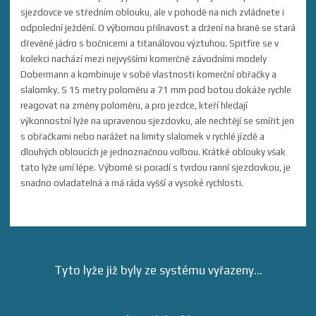
sjezdovce ve středním oblouku, ale v pohodě na nich zvládnete i
odpolední ježdění. O výbornou přilnavost a držení na hraně se stará
dřevěné jádro s bočnicemi a titanálovou výztuhou. Spitfire se v
kolekci nachází mezi nejvyššími komerčně závodními modely
Dobermann a kombinuje v sobě vlastnosti komerční obřačky a
slalomky. S 15 metry poloměru a 71 mm pod botou dokáže rychle
reagovat na změny poloměru, a pro jezdce, kteří hledají
výkonnostní lyže na upravenou sjezdovku, ale nechtějí se smířit jen
s obřačkami nebo narážet na limity slalomek v rychlé jízdě a
dlouhých obloucích je jednoznačnou volbou. Krátké oblouky však
tato lyže umí lépe. Výborně si poradí s tvrdou ranní sjezdovkou, je
snadno ovladatelná a má ráda vyšší a vysoké rychlosti.
Tyto lyže již byly ze systému vyřazeny...